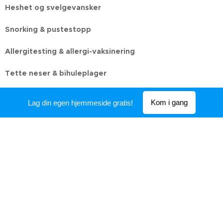
Heshet og svelgevansker
Snorking & pustestopp
Allergitesting & allergi-vaksinering
Tette neser & bihuleplager
Hørselsvurdering & hørselsattester
Kom i gang
Lag din egen hjemmeside gratis!
Øreverk, øresus/tinnitus, svimmelhet
Forsinket språkutvikling hos barn
Mistanke om kreft
EILO
(pustebesvær under anstrengelse, ref Bergen ILO-
gruppe under)